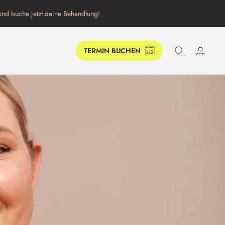
 und buche jetzt deine Behandlung!
TERMIN BUCHEN