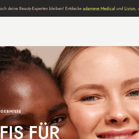
ch deine Beauty-Experten bleiben! Entdecke
adameve Medical
und
Livion
,
RGEBNISSE
FIS FÜR